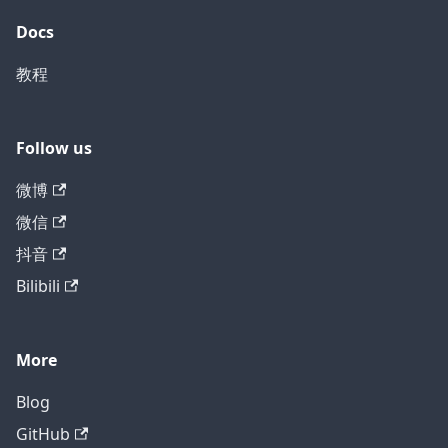
Docs
教程
Follow us
微博
微信
抖音
Bilibili
More
Blog
GitHub